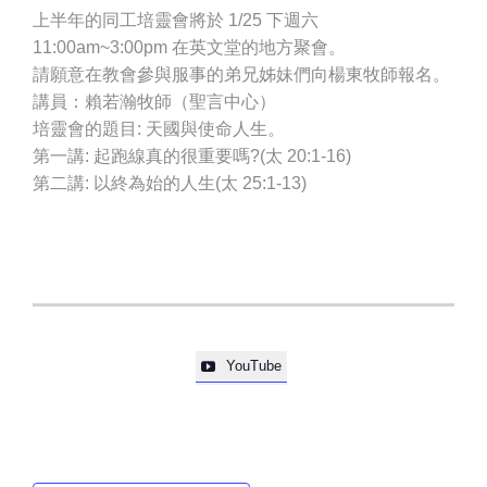
上半年的同工培靈會將於 1/25 下週六
11:00am~3:00pm 在英文堂的地方聚會。
請願意在教會參與服事的弟兄姊妹們向楊東牧師報名。
講員：賴若瀚牧師（聖言中心）
培靈會的題目: 天國與使命人生。
第一講: 起跑線真的很重要嗎?(太 20:1-16)
第二講: 以終為始的人生(太 25:1-13)
YouTube
