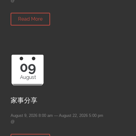
@
Read More
09
August
家事分享
August 9, 2026 8:00 am — August 22, 2026 5:00 pm
@