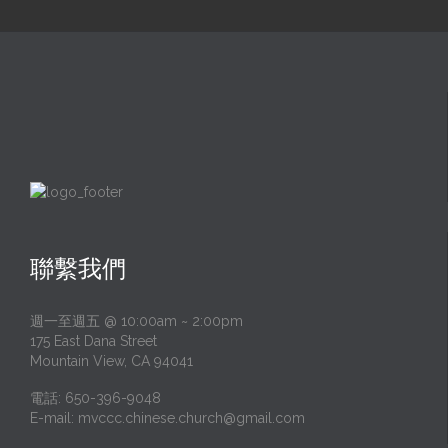
聯繫我們
週一至週五 @ 10:00am ~ 2:00pm
175 East Dana Street
Mountain View, CA 94041
電話: 650-396-9048
E-mail:
mvccc.chinese.church@gmail.com