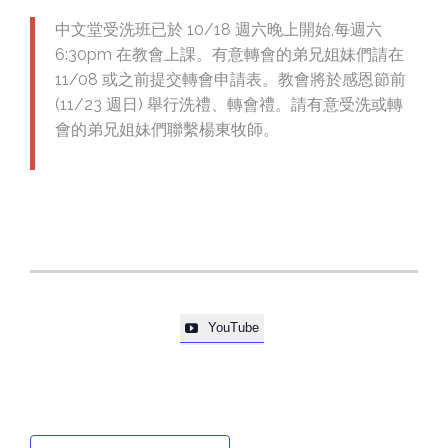
中文堂受洗班已於 10/18 週六晚上開始,每週六
6:30pm 在教會上課。有意轉會的弟兄姐妹們請在
11/08 或之前提交轉會申請表。教會將於感恩節前
(11/23 週日) 舉行洗禮、轉會禮。請有意受洗或轉
會的弟兄姐妹們聯繫楊東牧師。
YouTube
