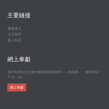
主要鏈接
教會事工
主日崇拜
新人到訪
網上奉獻
我不肯用白得之物作燔祭献给耶和华——我的神。 --撒母耳记
下24：24
網上奉獻