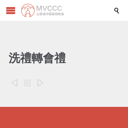

洗禮轉會禮


