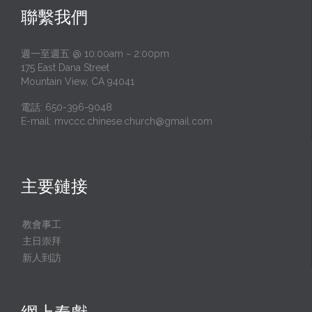
聯繫我們
週一至週五 @ 10:00am ~ 2:00pm
175 East Dana Street
Mountain View, CA 94041
電話: 650-396-9048
E-mail:
mvccc.chinese.church@gmail.com
主要鏈接
教會事工
主日崇拜
新人到訪