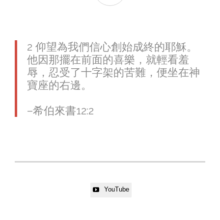
2 仰望為我們信心創始成終的耶穌。
他因那擺在前面的喜樂，就輕看羞
辱，忍受了十字架的苦難，便坐在神
寶座的右邊。
–‪希伯來書‬12:2
YouTube
