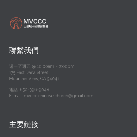
聯繫我們
週一至週五 @ 10:00am ~ 2:00pm
175 East Dana Street
Mountain View, CA 94041
電話: 650-396-9048
E-mail:
mvccc.chinese.church@gmail.com
主要鏈接