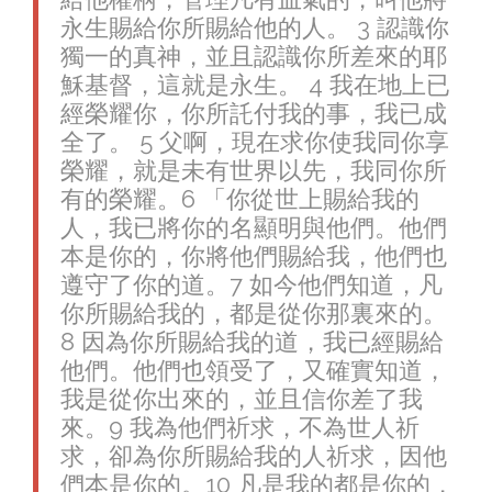
永生賜給你所賜給他的人。
3
認識你
獨一的真神，並且認識你所差來的耶
穌基督，這就是永生。
4
我在地上已
經榮耀你，你所託付我的事，我已成
全了。
5
父啊，現在求你使我同你享
榮耀，就是未有世界以先，我同你所
有的榮耀。
6
「你從世上賜給我的
人，我已將你的名顯明與他們。他們
本是你的，你將他們賜給我，他們也
遵守了你的道。
7
如今他們知道，凡
你所賜給我的，都是從你那裏來的。
8
因為你所賜給我的道，我已經賜給
他們。他們也領受了，又確實知道，
我是從你出來的，並且信你差了我
來。
9
我為他們祈求，不為世人祈
求，卻為你所賜給我的人祈求，因他
們本是你的。
10
凡是我的都是你的，