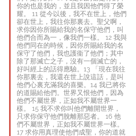
你的也是我的，並且我因他們得了榮
耀。
11
從今以後，我不在世上，他們
卻在世上，我往你那裏去。聖父啊，
求你因你所賜給我的名保守他們，叫
他們合而為一，像我們一樣。
12
我與
他們同在的時候，因你所賜給我的名
保守了他們，我也護衞了他們；其中
除了那滅亡之子，沒有一個滅亡的，
好叫經上的話得應驗。
13
「現在我往
你那裏去，我還在世上說這話，是叫
他們心裏充滿我的喜樂。
14
我已將你
的道賜給他們。世界又恨他們，因為
他們不屬世界，正如我不屬世界一
樣。
15
我不求你叫他們離開世界，
只求你保守他們脫離那惡者。
16
他
們不屬世界，正如我不屬世界一樣。
17
求你用真理使他們成聖，你的道就