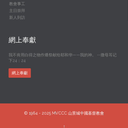
教會事工
主日崇拜
新人到訪
網上奉獻
我不肯用白得之物作燔祭献给耶和华——我的神。 --撒母耳记
下24：24
網上奉獻
© 1964 - 2025
MVCCC
山景城中國基督教會
↑