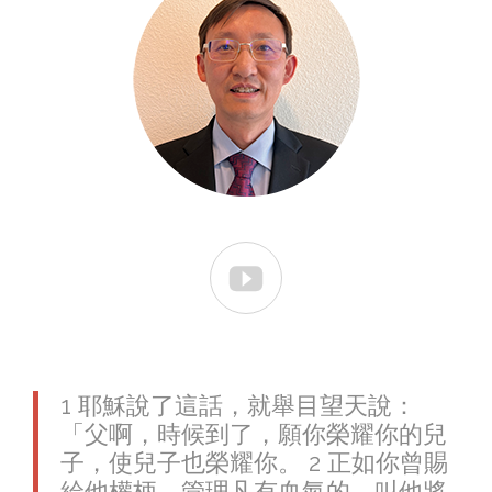

1
耶穌說了這話，就舉目望天說：
「父啊，時候到了，願你榮耀你的兒
子，使兒子也榮耀你。
2
正如你曾賜
給他權柄，管理凡有血氣的，叫他將