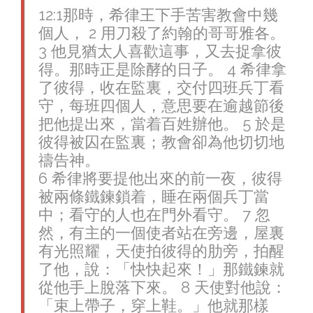
12:1‪那時，希律王下手苦害教會中幾
個人， 2 用刀殺了約翰的哥哥雅各。
3 他見猶太人喜歡這事，又去捉拿彼
得。那時正是除酵的日子。 4 希律拿
了彼得，收在監裏，交付四班兵丁看
守，每班四個人，意思要在逾越節後
把他提出來，當着百姓辦他。 5 於是
彼得被囚在監裏；教會卻為他切切地
禱告神。
6 希律將要提他出來的前一夜，彼得
被兩條鐵鍊鎖着，睡在兩個兵丁當
中；看守的人也在門外看守。 7 忽
然，有主的一個使者站在旁邊，屋裏
有光照耀，天使拍彼得的肋旁，拍醒
了他，說：「快快起來！」那鐵鍊就
從他手上脫落下來。 8 天使對他說：
「束上帶子，穿上鞋。」他就那樣