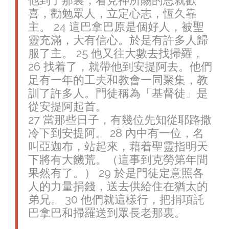
他到了那裏，看見神所賜的恩就歡
喜，勸勉眾人，立定心志，恆久靠
主。 24 這巴拿巴原是個好人，被聖
靈充滿，大有信心。於是有許多人歸
服了主。 25 他又往大數去找掃羅，
26 找着了，就帶他到安提阿去。他們
足有一年的工夫和教會一同聚集，教
訓了許多人。門徒稱為「基督徒」是
從安提阿起首。
27 當那些日子，有幾位先知從耶路撒
冷下到安提阿。 28 內中有一位，名
叫亞迦布，站起來，藉着聖靈指明天
下將有大饑荒。（這事到克勞第年間
果然有了。） 29 於是門徒定意照各
人的力量捐錢，送去供給住在猶太的
弟兄。 30 他們就這樣行，把捐項託
巴拿巴和掃羅送到眾長老那裏。