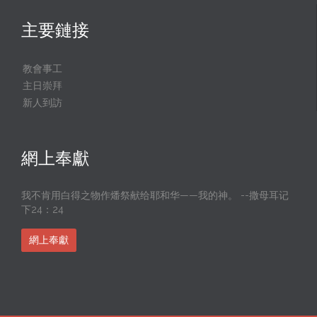
主要鏈接
教會事工
主日崇拜
新人到訪
網上奉獻
我不肯用白得之物作燔祭献给耶和华——我的神。 --撒母耳记
下24：24
網上奉獻