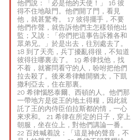
他們說：「必是他的天使！」 16 彼
得不住地敲門。他們開了門，看見
他，就甚驚奇。 17 彼得擺手，不要
他們作聲，就告訴他們主怎樣領他出
監；又說：「你們把這事告訴雅各和
眾弟兄。」於是出去，往別處去了。
18 到了天亮，兵丁擾亂得很，不知道
彼得往哪裏去了。 19 希律找他，找
不着，就審問看守的人，吩咐把他們
拉去殺了。後來希律離開猶太，下凱
撒利亞去，住在那裏。
20 希律惱怒泰爾、西頓的人。他們那
一帶地方是從王的地土得糧，因此就
託了王的內侍臣伯拉斯都的情，一心
來求和。 21 希律在所定的日子，穿上
朝服，坐在位上，對他們講論一番。
22 百姓喊着說：「這是神的聲音，不