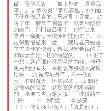
做。天使又說：「披上外衣，跟着我
來。」 9 彼得就出來跟着他，不知道
天使所做是真的，只當見了異象。 10
過了第一層第二層監牢，就來到臨街
的鐵門，那門自己開了。他們出來，
走過一條街，天使便離開他去了。 11
彼得醒悟過來，說：「我現在真知道
主差遣他的使者，救我脫離希律的手
和猶太百姓一切所盼望的。」 12 想了
一想，就往那稱呼馬可的約翰、他母
親馬利亞家去，在那裏有好些人聚集
禱告。 13 彼得敲外門，有一個使
女，名叫羅大，出來探聽， 14 聽得
是彼得的聲音，就歡喜的顧不得開
門，跑進去告訴眾人說：「彼得站在
門外。」 15 他們說：「你是瘋
了！」使女極力地說：「真是他！」