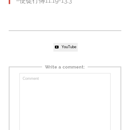
–使徒行傳‬11:19-13:3
YouTube

Write a comment: