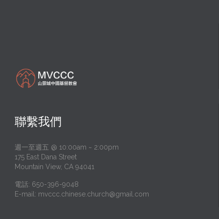
聯繫我們
週一至週五 @ 10:00am ~ 2:00pm
175 East Dana Street
Mountain View, CA 94041
電話: 650-396-9048
E-mail:
mvccc.chinese.church@gmail.com