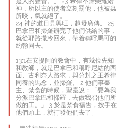
是人的聲音。」 23 希律不歸榮耀給
神，所以主的使者立刻罰他，他被蟲
所咬，氣就絕了。
24 神的道日見興旺，越發廣傳。 25
巴拿巴和掃羅辦完了他們供給的事，
就從耶路撒冷回來，帶着稱呼馬可的
約翰同去。
13:1‪在安提阿的教會中，有幾位先知
和教師，就是巴拿巴和稱呼尼結的西
面、古利奈人路求，與分封之王希律
同養的馬念，並掃羅。 2 他們事奉
主、禁食的時候，聖靈說：「要為我
分派巴拿巴和掃羅，去做我召他們所
做的工。」 3 於是禁食禱告，按手在
他們頭上，就打發他們去了。