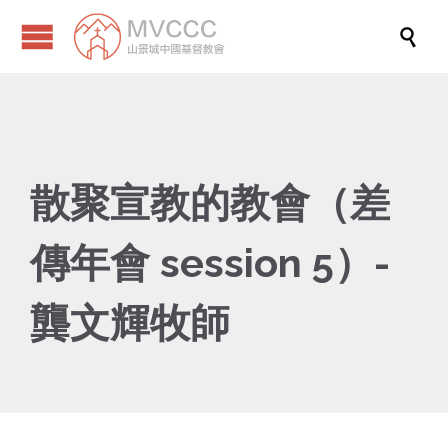

散聚宣教的教會（差
傳年會 session 5）-
龔文輝牧師