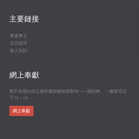
主要鏈接
教會事工
主日崇拜
新人到訪
網上奉獻
我不肯用白得之物作燔祭献给耶和华——我的神。 --撒母耳记
下24：24
網上奉獻