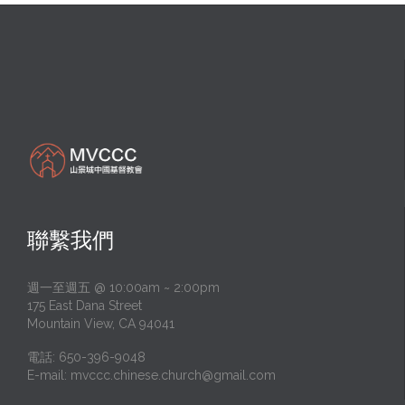
聯繫我們
週一至週五 @ 10:00am ~ 2:00pm
175 East Dana Street
Mountain View, CA 94041
電話: 650-396-9048
E-mail:
mvccc.chinese.church@gmail.com