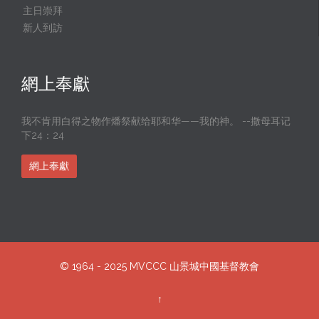
主日崇拜
新人到訪
網上奉獻
我不肯用白得之物作燔祭献给耶和华——我的神。 --撒母耳记
下24：24
網上奉獻
© 1964 - 2025
MVCCC
山景城中國基督教會
↑