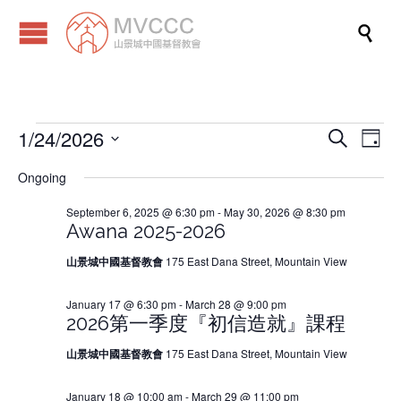

1/24/2026
Events
Eve
Events
Search
Day
Vi
Search
Select
Ongoing
Nav
date.
and
for
September 6, 2025 @ 6:30 pm
-
May 30, 2026 @ 8:30 pm
Views
Awana 2025-2026
Naviga
January
山景城中國基督教會
175 East Dana Street, Mountain View
24,
January 17 @ 6:30 pm
-
March 28 @ 9:00 pm
2026第一季度『初信造就』課程
2026
山景城中國基督教會
175 East Dana Street, Mountain View
January 18 @ 10:00 am
-
March 29 @ 11:00 pm