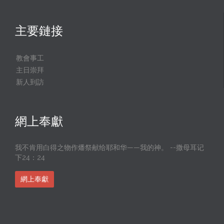
主要鏈接
教會事工
主日崇拜
新人到訪
網上奉獻
我不肯用白得之物作燔祭献给耶和华——我的神。 --撒母耳记
下24：24
網上奉獻