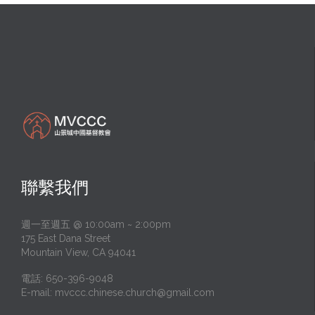
聯繫我們
週一至週五 @ 10:00am ~ 2:00pm
175 East Dana Street
Mountain View, CA 94041
電話: 650-396-9048
E-mail:
mvccc.chinese.church@gmail.com