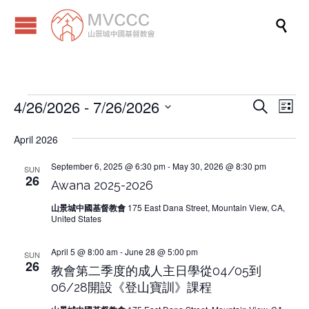

4/26/2026
 - 
7/26/2026
Events
Eve
Events
Search
List
Vi
Search
Select
Nav
date.
April 2026
and
Views
September 6, 2025 @ 6:30 pm
-
May 30, 2026 @ 8:30 pm
SUN
26
Awana 2025-2026
Naviga
山景城中國基督教會
175 East Dana Street, Mountain View, CA,
United States
April 5 @ 8:00 am
-
June 28 @ 5:00 pm
SUN
26
教會第二季度的成人主日學從04/05到
06/28開設《登山寶訓》課程