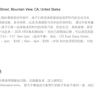
Street, Mountain View, CA, United States
”主题的暑期圣经学校中，孩子们将亲身探索使徒保罗时代的文化与生
艰难试炼、喜乐得胜，以及充满感恩与泪水的庆祝时刻。 通过丰富有趣
—孩子们将一起体验圣经时代的传统习俗、职业生活、美味食物，甚至
起来！ 2025 VBS報名開始啦！ 現在已經開放註冊，可以填寫頁面
– 7/17 9am-1pm （提供午餐） 地址：175 East Dana Street,
9am – 1pm： $100 ｜9am – 4pm：$200 （4/30 前付款享$20优惠） 付款
動
m紅十字會在教會舉辦獻血活動。志願獻血者，請上網登記
g/give.html/donation-time。 那天午餐後請大家幫忙把椅子和桌子移到一邊，供紅