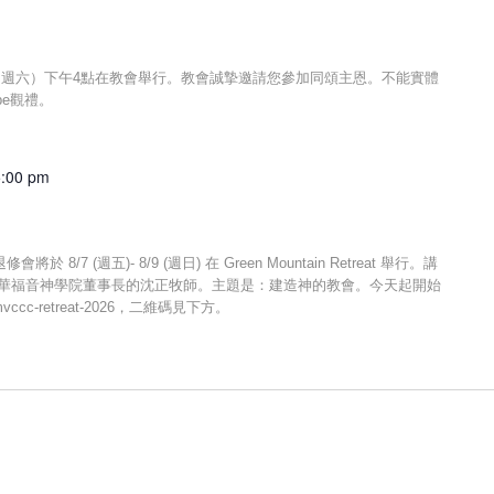
（週六）下午4點在教會舉行。教會誠摯邀請您參加同頌主恩。不能實體
ube觀禮。
5:00 pm
7 (週五)- 8/9 (週日) 在 Green Mountain Retreat 舉行。講
中華福音神學院董事長的沈正牧師。主題是：建造神的教會。今天起開始
mvccc-retreat-2026，二維碼見下方。