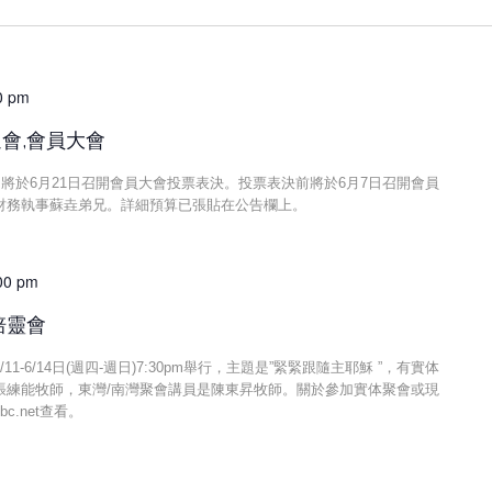
0 pm
通會,會員大會
預算，將於6月21日召開會員大會投票表決。投票表決前將於6月7日召開會員
財務執事蘇垚弟兄。詳細預算已張貼在公告欄上。
00 pm
培靈會
-6/14日(週四-週日)7:30pm舉行，主題是”緊緊跟隨主耶穌 ”，有實体
張練能牧師，東灣/南灣聚會講員是陳東昇牧師。關於參加實体聚會或現
c.net查看。