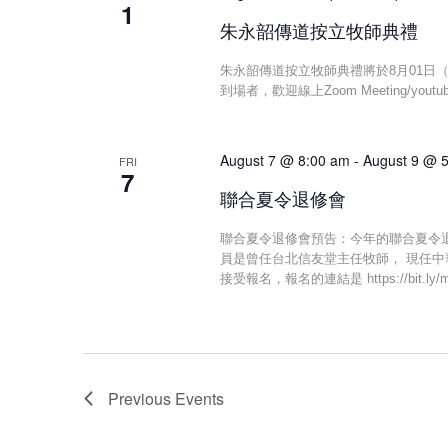
1
朱永韶傳道按立牧師典禮
朱永韶傳道按立牧師典禮將於8月01日
到場者，歡迎線上Zoom Meeting/yout
August 7 @ 8:00 am
-
August 9 @ 
FRI
7
聯合夏令退修會
聯合夏令退修會預告：今年的聯合夏令退修會將於 8/
員是曾任台北信友堂主任牧師， 現任
接受報名，報名的連結是 https://bit.ly/
Previous
Events