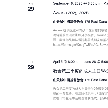
September 6, 2025 @ 6:30 pm
-
Ma
FRI
29
Awana 2025-2026
山景城中國基督教會
175 East Dana 
Awana 提供兒童和青少年在有趣的環
著得勝的生活並訓練分享福音。Awana 於9 月
課。歡迎弟兄姐妹邀請鄰居或朋友年齡在 
https://forms.gle/KecgTw
April 5 @ 8:00 am
-
June 28 @ 5:0
FRI
29
教會第二季度的成人主日學從0
山景城中國基督教會
175 East Dana 
教會第二季度的成人主日學從04/05到
整的一篇教導。在這段信息中，耶穌向
們在日常生活中活出基督的樣式。如果