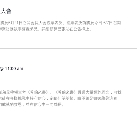
員大會
算，將於6月21日召開會員大會投票表決。投票表決前將於今日 6/7日召開
聯繫財務執事蘇垚弟兄。詳細預算已張貼在公告欄上。
 @ 11:00 am
羅劍弟兄帶領查考《希伯來書》。《希伯來書》透過大量舊約經文，向我
信徒在各樣挑戰中持守信心，定睛仰望基督。盼望弟兄姐妹藉著這卷
們成就的救恩，並在信心中一同成長。