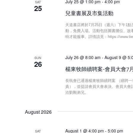
July 25 @ 1:00 pm
-
4:00 pm
SAT
25
兒童書展及市集活動
天道書店將於7月25日（週六）下午1點至4點在65
動，免費入場。活動包括圖書攤位、故
特才能服事。詳情請見：https://www.tiendao.
July 26 @ 8:00 am
-
August 9 @ 5:
SUN
26
楊東牧師續聘案-會員大會7
長執會已通過楊東牧師續聘案 （續聘
責），並提請會員大會表決。會員大會訂
洽劉剛弟兄。
August 2026
August 1 @ 4:00 pm
-
5:00 pm
SAT