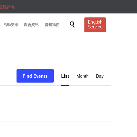
活動詳情
Skip
English

活動安排
教會資訊
聯繫我們
Service
to
content
Event
Find Events
List
Month
Day
Views
Navigation