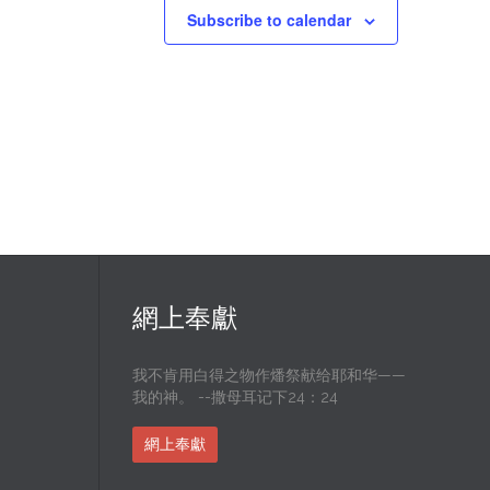
Subscribe to calendar
網上奉獻
我不肯用白得之物作燔祭献给耶和华——
我的神。 --撒母耳记下24：24
網上奉獻