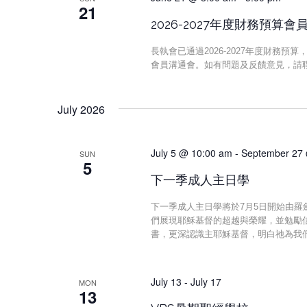
21
2026-2027年度財務預算會
長執會已通過2026-2027年度財務預
會員溝通會。如有問題及反饋意見，請
July 2026
July 5 @ 10:00 am
-
September 27
SUN
5
下一季成人主日學
下一季成人主日學將於7月5日開始由
們展現耶穌基督的超越與榮耀，並勉勵
書，更深認識主耶穌基督，明白祂為我
July 13
-
July 17
MON
13