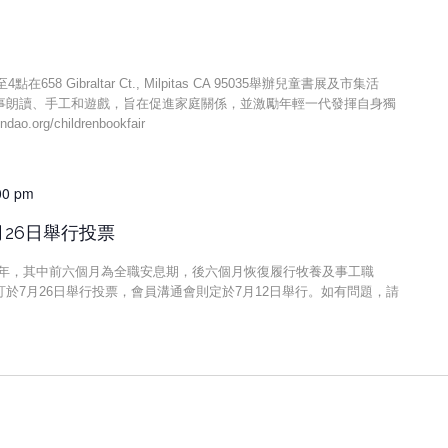
8 Gibraltar Ct., Milpitas CA 95035舉辦兒童書展及市集活
事朗讀、手工和遊戲，旨在促進家庭關係，並激勵年輕一代發揮自身獨
org/childrenbookfair
00 pm
月26日舉行投票
一年，其中前六個月為全職安息期，後六個月恢復履行牧養及事工職
於7月26日舉行投票，會員溝通會則定於7月12日舉行。如有問題，請