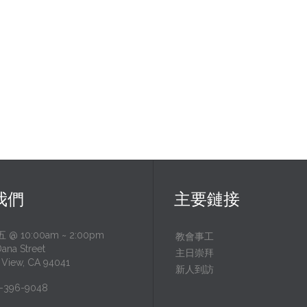
我們
主要鏈接
@ 10:00am ~ 2:00pm
教會事工
Dana Street
主日崇拜
 View, CA 94041
新人到訪
-396-9048