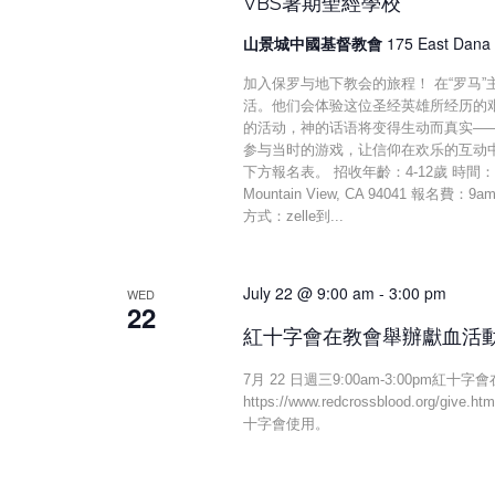
VBS暑期聖經學校
山景城中國基督教會
175 East Dana 
加入保罗与地下教会的旅程！ 在“罗马
活。他们会体验这位圣经英雄所经历的
的活动，神的话语将变得生动而真实—
参与当时的游戏，让信仰在欢乐的互动中活
下方報名表。 招收年齡：4-12歲 時間：7/13 
Mountain View, CA 94041 報名費：
方式：zelle到...
July 22 @ 9:00 am
-
3:00 pm
WED
22
紅十字會在教會舉辦獻血活
7月 22 日週三9:00am-3:00p
https://www.redcrossblood.or
十字會使用。