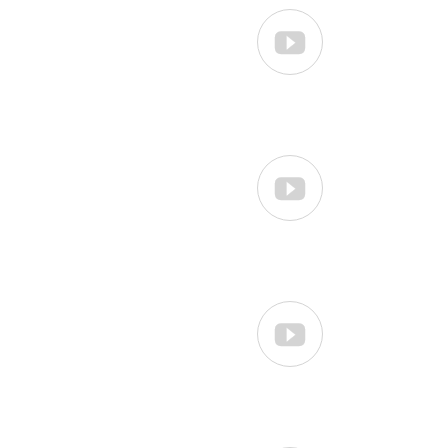


