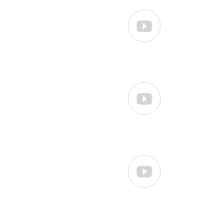


