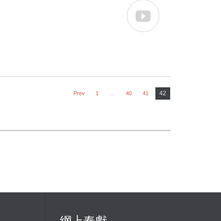

42
Prev
1
…
40
41
網上奉獻